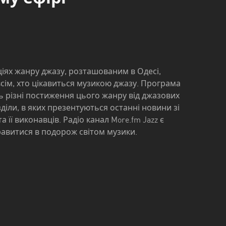
ціях жанру джазу, розташованим в Одесі,
всім, хто цікавиться музикою джазу. Програма
ь різні постиження цього жанру від джазових
зділи, в яких презентуються останні новини зі
її виконавців. Радіо канал More.fm Jazz є
равитися в подорож світом музики.