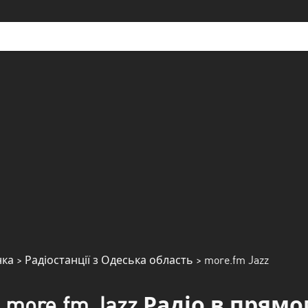
нка
>
Радіостанції з Одеська область
> more.fm Jazz
more.fm Jazz Радіо в прямо