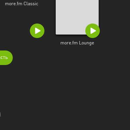
more.fm Classic
more.fm Lounge
асть
і