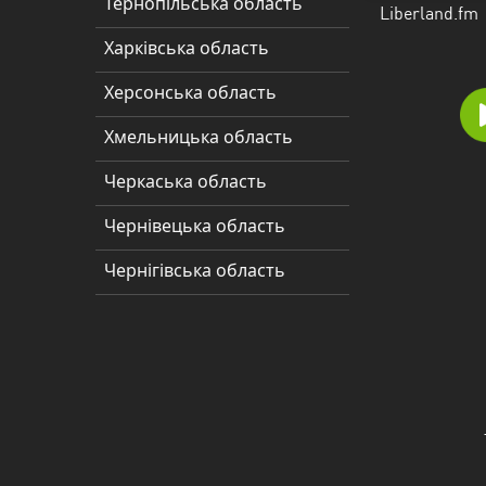
Тернопільська область
Liberland.fm
Полтавська
область
Харківська область
Рівненська
Херсонська область
область
Хмельницька область
Сумська
Черкаська область
область
Чернівецька область
Тернопільська
область
Чернігівська область
Харківська
область
Херсонська
область
Хмельницька
область