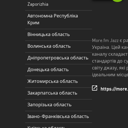
Дніпропетровська
Zaporizhia
область
Автономна Республіка
Донецька
Крим
область
Вінницька область
Житомирська
More.fm Jazz є 
область
Волинська область
Україна. Цей ка
каналу складаєт
Закарпатська
Дніпропетровська область
стандартів до с
область
світу джазу, як
Донецька область
ідеальним місце
Запорізька
Житомирська область
область
https://more
Закарпатська область
Івано-
Франківська
Запорізька область
область
Івано-Франківська область
Київська
область