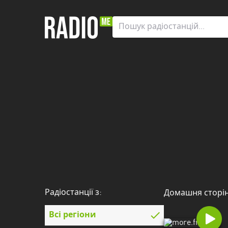
Радіостанції
з:
Всі
регіони
Zaporizhia
Автономна
Республіка
Крим
Вінницька
область
Радіостанції з:
Домашня сторі
Волинська
область
Всі регіони