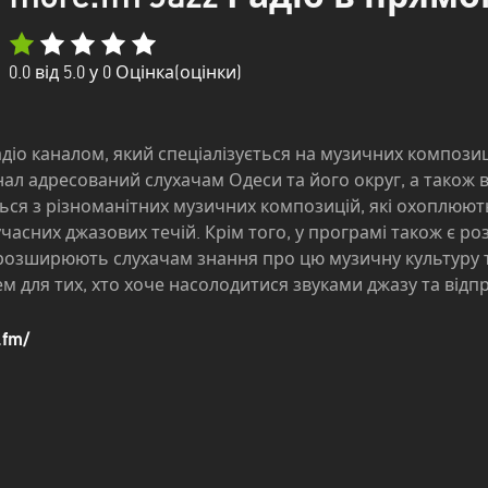
0.0
від 5.0 у
0
Оцінка(оцінки)
радіо каналом, який спеціалізується на музичних компози
нал адресований слухачам Одеси та його округ, а також 
ься з різноманітних музичних композицій, які охоплюют
учасних джазових течій. Крім того, у програмі також є ро
і розширюють слухачам знання про цю музичну культуру та 
м для тих, хто хоче насолодитися звуками джазу та відп
.fm/