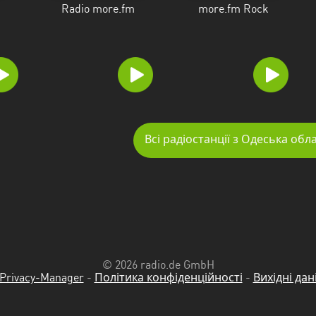
Radio more.fm
more.fm Rock
Всі радіостанції з Одеська обл
© 2026 radio.de GmbH
Privacy-Manager
-
Політика конфіденційності
-
Вихідні дан