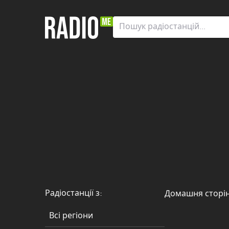
Радіостанції
з:
Всі
регіони
Zaporizhia
Автономна
Республіка
Крим
Вінницька
область
Радіостанції з:
Домашня сторі
Волинська
область
Всі регіони