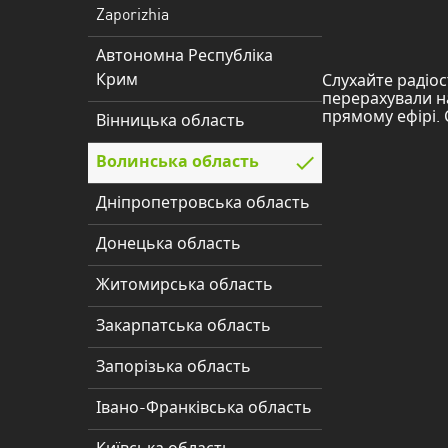
Дніпропетровська
Zaporizhia
область
Автономна Республіка
Донецька
Крим
Слухайте радіос
область
перерахували на
прямому ефірі. 
Вінницька область
Житомирська
область
Волинська область
Закарпатська
Дніпропетровська область
область
Донецька область
Запорізька
Житомирська область
область
Закарпатська область
Івано-
Франківська
Запорізька область
область
Івано-Франківська область
Київська
область