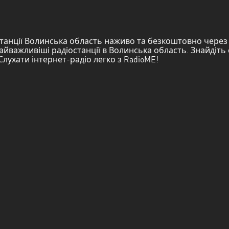
танції Волинська область наживо та безкоштовно через 
йважливіші радіостанції в Волинська область. Знайдіть с
Слухати інтернет-радіо легко з RadioME!