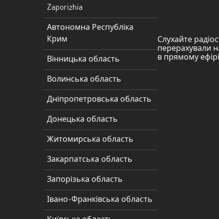
Дніпропетровська
Zaporizhia
область
Автономна Республіка
Донецька
Крим
Слухайте радіос
область
перерахували на
в прямому ефірі
Вінницька область
Житомирська
область
Волинська область
Закарпатська
Дніпропетровська область
область
Донецька область
Запорізька
Житомирська область
область
Закарпатська область
Івано-
Франківська
Запорізька область
область
Івано-Франківська область
Київська
область