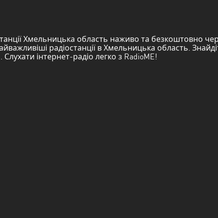
танції Хмельницька область наживо та безкоштовно чере
йважливіші радіостанції в Хмельницька область. Знайдіт
. Слухати інтернет-радіо легко з RadioME!