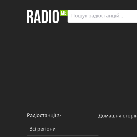
Радіостанції
з:
Всі
регіони
Zaporizhia
Автономна
Республіка
Крим
Вінницька
область
Радіостанції з:
Домашня сторі
Волинська
область
Всі регіони