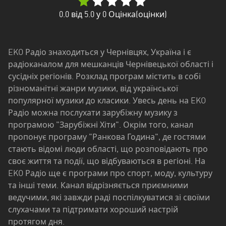
Дніпропетровська
область
0.0
від 5.0 у
0
Оцінка(оцінки)
Донецька
область
EKO Радіо знаходиться у Чернівцях, Україна і є
радіоканалом для мешканців Чернівецької області і
Житомирська
сусідніх регіонів. Розклад програм містить в собі
область
різноманітні жанри музики, від української
Закарпатська
популярної музики до класики. Увесь день на EKO
область
Радіо можна послухати зарубіжну музику з
програмою "Зарубіжні Хіти". Окрім того, канал
Запорізька
пропонує програму "Ранкова Година", де гостями
область
стають відомі люди області, що розповідають про
своє життя та події, що відбуваються в регіоні. На
Івано-
EKO Радіо ще є програми про спорт, моду, культуру
Франківська
та інші теми. Канал відрізняється приємними
область
ведучими, які завжди раді поспілкуватися зі своїми
слухачами та підтримати хороший настрій
Київська
протягом дня.
область