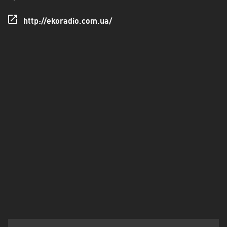
Кіровоградська
http://ekoradio.com.ua/
область
Крим
Луганська
область
Львівська
область
Миколаївська
область
місто
Севастополь
Одеська
область