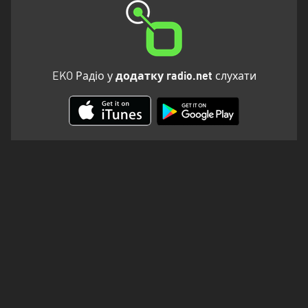
Полтавська
область
Рівненська
область
EKO Радіо у
додатку radio.net
слухати
Сумська
область
Тернопільська
область
Харківська
область
Херсонська
область
Хмельницька
область