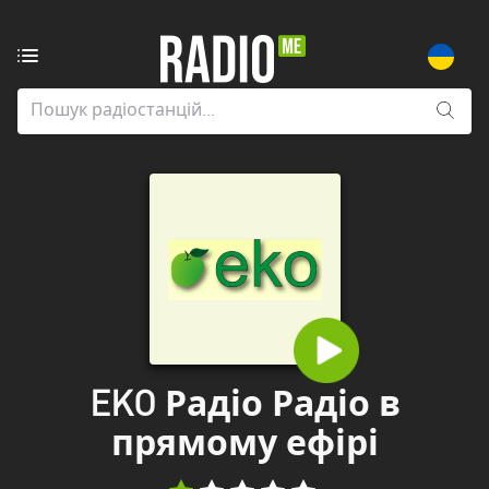
Радіостанції
з:
Всі
регіони
Zaporizhia
Автономна
Республіка
Крим
Вінницька
область
EKO Радіо Радіо в
Волинська
прямому ефірі
область