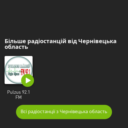
Черкаська
область
Чернівецька
область
Більше радіостанцій від Чернівецька
Чернігівська
область
область
Pulzus 92.1
FM
Всі радіостанції з Чернівецька область